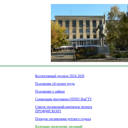
Коллективный
договор 2024-2026
Положение
об оплате труда
Положение
о займах
Социальная
программа ОППО ИжГТУ
Список
организаций-партнеров проекта
ПРОФДИСКОНТ
Порядок организации детского отдыха
Календарь проведения заседаний