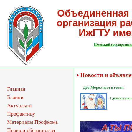
Объединенная 
организация р
ИжГТУ име
Ижевский государствен
Новости и объявл
Дед Мороз идет в гости
Главная
Бланки
1 декабря авер
Актуально
Профактиву
Материалы Профкома
Права и обязанности